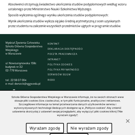
Absolwenci otrzymują świadectwo ukończenia studiów podyplomowych według wzoru
ustalonego przez Ministerstwo Nauki i Szkolnictwa Wyższego.
Sposób wyliczenia ogólnego wyniku ukończenia studiów podyplomowych:
Wynik ukończenia studiów wylicza się jako średnią arytmetyczną z ocen uzyskanych
przez studenta na zaliczenie wszystkich przedmiotów ujętych w programie studiów.
Wydział Żywienia Człowieka
KONTAKT
Szkoła Główna Gospodarstwa
DEKLARACJA DOSTĘPNOŚCI
Wiejskiego
w Warszawie
POCZTA PRACOWNICZA
INTRANET
ul. Nowoursynowska 159c
POLITYKA COOKIES
budynek nr 32
POLITYKA PRYWATNOŚCI
02-776 Warszawa
SERWISÓW SGGW
tel.:
22 59 37 004
RODO
e-mail:
dwnzck@sggw.edu.pl
Szkoła Główna Gospodarstwa Wiejskiego w Warszawie informuje, że na swoich stronach www
stosuje pliki cookies (tzw. ciasteczka), w tym pliki funkcjonalne, analityczne i reklamowe.
Szczegółowe informacje na temat przetwarzania danych użytkowników serwisu i
© 1816–2026 SGGW — ALL RIGHTS RESERVED
wykorzystywanych technologii śledzących dostępne są w „Polityce cookies”. Aby zmienić
ustawienia skorzystaj z ustawień swojej przeglądarki, aby wyłączyć pliki cookies kliknij \"Nie
wyrażam zgody\".
Wyrażam zgodę
Nie wyrażam zgody