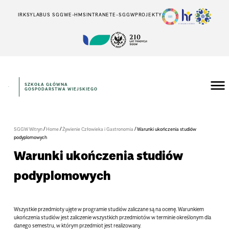
IRK
SYLABUS SGGW
E-HMS
INTRANET
E-SGGW
PROJEKTY
SZKOŁA GŁÓWNA
GOSPODARSTWA WIEJSKIEGO
/
/
/
SGGW Witryn
Home
Żywienie Człowieka i Gastronomia
Warunki ukończenia studiów
podyplomowych
Warunki ukończenia studiów
podyplomowych
Wszystkie przedmioty ujęte w programie studiów zaliczane są na ocenę. Warunkiem
ukończenia studiów jest zaliczenie wszystkich przedmiotów w terminie określonym dla
danego semestru, w którym przedmiot jest realizowany.