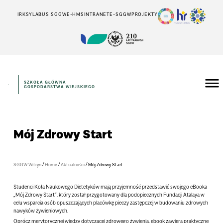
IRK
SYLABUS SGGW
E-HMS
INTRANET
E-SGGW
PROJEKTY
SZKOŁA GŁÓWNA
GOSPODARSTWA WIEJSKIEGO
Mój Zdrowy Start
/
/
/
SGGW Witryn
Home
Aktualności
Mój Zdrowy Start
Studenci Koła Naukowego Dietetyków mają przyjemność przedstawić swojego eBooka
„Mój Zdrowy Start”, który został przygotowany dla podopiecznych Fundacji Atalaya w
celu wsparcia osób opuszczających placówkę pieczy zastępczej w budowaniu zdrowych
nawyków żywieniowych.
Oprócz merytorycznej wiedzy dotyczącej zdrowego żywienia, ebook zawiera praktyczne