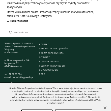
wskazówki m.in jak przechowywać żywność czy czytać etykiety produktów
spożywczych
Można w nim znaleźć proste i smaczne przepisy kulinarne, których autorami są
członkowie Koła Naukowego Dietetyków
Pobierz ebooka
KołaNaukowe
Wydział Żywienia Człowieka
KONTAKT
Szkoła Główna Gospodarstwa
DEKLARACJA DOSTĘPNOŚCI
Wiejskiego
w Warszawie
POCZTA PRACOWNICZA
INTRANET
ul. Nowoursynowska 159c
POLITYKA COOKIES
budynek nr 32
POLITYKA PRYWATNOŚCI
02-776 Warszawa
SERWISÓW SGGW
tel.:
22 59 37 004
RODO
e-mail:
dwnzck@sggw.edu.pl
Szkoła Główna Gospodarstwa Wiejskiego w Warszawie informuje, że na swoich stronach www
stosuje pliki cookies (tzw. ciasteczka), w tym pliki funkcjonalne, analityczne i reklamowe.
Szczegółowe informacje na temat przetwarzania danych użytkowników serwisu i
© 1816–2026 SGGW — ALL RIGHTS RESERVED
wykorzystywanych technologii śledzących dostępne są w „Polityce cookies”. Aby zmienić
ustawienia skorzystaj z ustawień swojej przeglądarki, aby wyłączyć pliki cookies kliknij \"Nie
wyrażam zgody\".