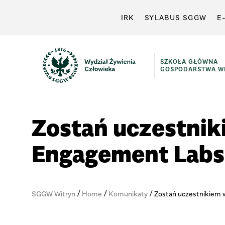
IRK
SYLABUS SGGW
E
SZKOŁA GŁÓWNA
GOSPODARSTWA WI
Zostań uczestni
Engagement Labs
/
/
/
SGGW Witryn
Home
Komunikaty
Zostań uczestnikiem