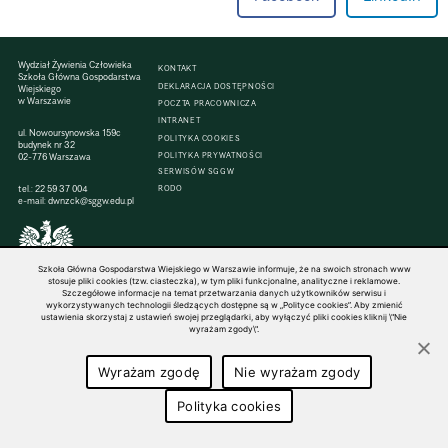
Wydział Żywienia Człowieka
KONTAKT
Szkoła Główna Gospodarstwa
DEKLARACJA DOSTĘPNOŚCI
Wiejskiego
w Warszawie
POCZTA PRACOWNICZA
INTRANET
ul. Nowoursynowska 159c
POLITYKA COOKIES
budynek nr 32
POLITYKA PRYWATNOŚCI
02-776 Warszawa
SERWISÓW SGGW
tel.:
22 59 37 004
RODO
e-mail:
dwnzck@sggw.edu.pl
Szkoła Główna Gospodarstwa Wiejskiego w Warszawie informuje, że na swoich stronach www
© 1816–2026 SGGW — ALL RIGHTS RESERVED
stosuje pliki cookies (tzw. ciasteczka), w tym pliki funkcjonalne, analityczne i reklamowe.
Szczegółowe informacje na temat przetwarzania danych użytkowników serwisu i
wykorzystywanych technologii śledzących dostępne są w „Polityce cookies”. Aby zmienić
ustawienia skorzystaj z ustawień swojej przeglądarki, aby wyłączyć pliki cookies kliknij \"Nie
wyrażam zgody\".
Wyrażam zgodę
Nie wyrażam zgody
Polityka cookies