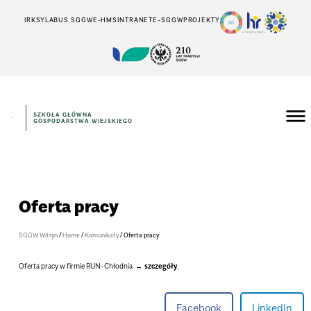
IRK
SYLABUS SGGW
E-HMS
INTRANET
E-SGGW
PROJEKTY
SZKOŁA GŁÓWNA
GOSPODARSTWA WIEJSKIEGO
Oferta pracy
/
/
/
SGGW Witryn
Home
Komunikaty
Oferta pracy
Oferta pracy w firmie RUN-Chłodnia
szczegóły
.
Facebook
LinkedIn