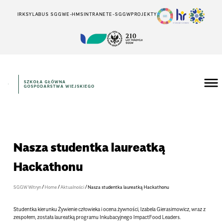
IRK
SYLABUS SGGW
E-HMS
INTRANET
E-SGGW
PROJEKTY
SZKOŁA GŁÓWNA
GOSPODARSTWA WIEJSKIEGO
Nasza studentka laureatką
Hackathonu
/
/
/
SGGW Witryn
Home
Aktualności
Nasza studentka laureatką Hackathonu
Studentka kierunku Żywienie człowieka i ocena żywności, Izabela Gierasimowicz, wraz z
zespołem, została laureatką programu Inkubacyjnego ImpactFood Leaders.