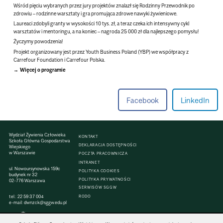
Wśród pięciu wybranych przez jury projektów znalazł się Rodzinny Przewodnik po
zdrowiu – rodzinne warsztaty i gra promująca zdrowe nawyki żywieniowe.
Laureaci zdobyli granty w wysokości 10 tys. zł, a teraz czeka ich intensywny cykl
warsztatów i mentoringu, a na koniec – nagroda 25 000 zł dla najlepszego pomysłu!
Życzymy powodzenia!
Projekt organizowany jest przez Youth Business Poland (YBP) we współpracy z
Carrefour Foundation i Carrefour Polska.
Więcej o programie
Facebook
LinkedIn
Wydział Żywienia Człowieka
KONTAKT
Szkoła Główna Gospodarstwa
DEKLARACJA DOSTĘPNOŚCI
Wiejskiego
w Warszawie
POCZTA PRACOWNICZA
INTRANET
ul. Nowoursynowska 159c
POLITYKA COOKIES
budynek nr 32
POLITYKA PRYWATNOŚCI
02-776 Warszawa
SERWISÓW SGGW
tel.:
22 59 37 004
RODO
e-mail:
dwnzck@sggw.edu.pl