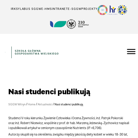
IRK
SYLABUS SGGW
E-HMS
INTRANET
E-SGGW
PROJEKTY
SZKOŁA GŁÓWNA
GOSPODARSTWA WIEJSKIEGO
Nasi studenci publikują
/
/
/
SGGW Witryn
Home
Aktualności
Nasi studenci publikują
Studenci V roku kierunku Żywienie Człowieka i Ocena Żywności, inż. Patryk Pokorski
oraz inż. Robert Nicewicz, wspólnie z prof. dr hab. Marzeną Jeżewską-Zychowicz napisali
i opublikowali artykuł w cenionym czasopiśmie Nutrients (IF=6,706).
Autorzy skupili się na określeniu związku między jakością diety kobiet w wieku 18-30 lat,