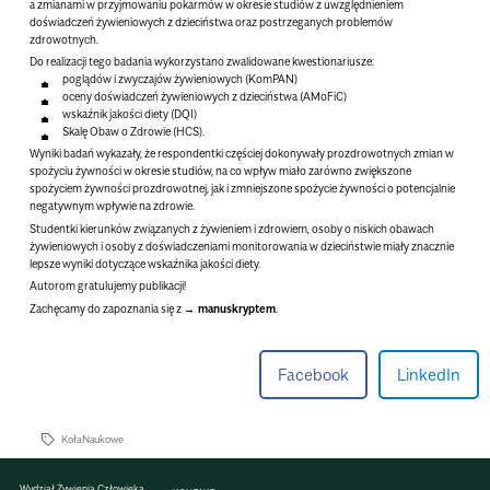
a zmianami w przyjmowaniu pokarmów w okresie studiów z uwzględnieniem
doświadczeń żywieniowych z dzieciństwa oraz postrzeganych problemów
zdrowotnych.
Do realizacji tego badania wykorzystano zwalidowane kwestionariusze:
poglądów i zwyczajów żywieniowych (KomPAN)
oceny doświadczeń żywieniowych z dzieciństwa (AMoFiC)
wskaźnik jakości diety (DQI)
Skalę Obaw o Zdrowie (HCS).
Wyniki badań wykazały, że respondentki częściej dokonywały prozdrowotnych zmian w
spożyciu żywności w okresie studiów, na co wpływ miało zarówno zwiększone
spożyciem żywności prozdrowotnej, jak i zmniejszone spożycie żywności o potencjalnie
negatywnym wpływie na zdrowie.
Studentki kierunków związanych z żywieniem i zdrowiem, osoby o niskich obawach
żywieniowych i osoby z doświadczeniami monitorowania w dzieciństwie miały znacznie
lepsze wyniki dotyczące wskaźnika jakości diety.
Autorom gratulujemy publikacji!
Zachęcamy do zapoznania się z
manuskryptem
.
Facebook
LinkedIn
KołaNaukowe
Wydział Żywienia Człowieka