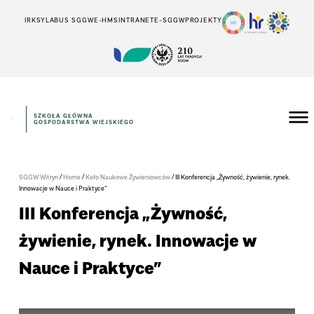
IRK
SYLABUS SGGW
E-HMS
INTRANET
E-SGGW
PROJEKTY
SZKOŁA GŁÓWNA
GOSPODARSTWA WIEJSKIEGO
/
/
/
SGGW Witryn
Home
Koło Naukowe Żywieniowców
III Konferencja „Żywność, żywienie, rynek.
Innowacje w Nauce i Praktyce”
III Konferencja „Żywność,
żywienie, rynek. Innowacje w
Nauce i Praktyce”