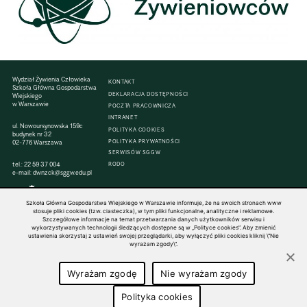
Wydział Żywienia Człowieka
KONTAKT
Szkoła Główna Gospodarstwa
DEKLARACJA DOSTĘPNOŚCI
Wiejskiego
w Warszawie
POCZTA PRACOWNICZA
INTRANET
ul. Nowoursynowska 159c
POLITYKA COOKIES
budynek nr 32
POLITYKA PRYWATNOŚCI
02-776 Warszawa
SERWISÓW SGGW
tel.:
22 59 37 004
RODO
e-mail:
dwnzck@sggw.edu.pl
Szkoła Główna Gospodarstwa Wiejskiego w Warszawie informuje, że na swoich stronach www
stosuje pliki cookies (tzw. ciasteczka), w tym pliki funkcjonalne, analityczne i reklamowe.
Szczegółowe informacje na temat przetwarzania danych użytkowników serwisu i
© 1816–2026 SGGW — ALL RIGHTS RESERVED
wykorzystywanych technologii śledzących dostępne są w „Polityce cookies”. Aby zmienić
ustawienia skorzystaj z ustawień swojej przeglądarki, aby wyłączyć pliki cookies kliknij \"Nie
wyrażam zgody\".
Wyrażam zgodę
Nie wyrażam zgody
Polityka cookies