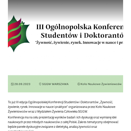
aa
To już III edycja Ogólnopolskiej Konferencji Studentów i Doktorantów „
Żywność,
żywienie, rynek. Innowacje w nauce i praktyce
” organizowana przez Koło Naukowe
Żywieniowców wraz z Wydziałem Żywienia Człowieka SGGW.
Konferencja ma na celu prezentację wyników badań i ich dyskusję oraz wymianę idei
naukowych przez młodych naukowców z całej Polski. Zakres tematyczny obejmować
będzie panele dyskusyjne związane z dietetyką, analizą żywności oraz