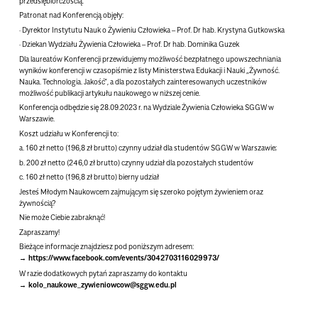
przedsiębiorczością.
Patronat nad Konferencją objęły:
· Dyrektor Instytutu Nauk o Żywieniu Człowieka – Prof. Dr hab. Krystyna Gutkowska
· Dziekan Wydziału Żywienia Człowieka – Prof. Dr hab. Dominika Guzek
Dla laureatów Konferencji przewidujemy możliwość bezpłatnego upowszechniania
wyników konferencji w czasopiśmie z listy Ministerstwa Edukacji i Nauki „Żywność.
Nauka. Technologia. Jakość”, a dla pozostałych zainteresowanych uczestników
możliwość publikacji artykułu naukowego w niższej cenie.
Konferencja odbędzie się 28.09.2023 r. na Wydziale Żywienia Człowieka SGGW w
Warszawie.
Koszt udziału w Konferencji to:
a. 160 zł netto (196,8 zł brutto) czynny udział dla studentów SGGW w Warszawie;
b. 200 zł netto (246,0 zł brutto) czynny udział dla pozostałych studentów
c. 160 zł netto (196,8 zł brutto) bierny udział
Jesteś Młodym Naukowcem zajmującym się szeroko pojętym żywieniem oraz
żywnością?
Nie może Ciebie zabraknąć!
Zapraszamy!
Bieżące informacje znajdziesz pod poniższym adresem:
https://www.facebook.com/events/3042703116029973/
W razie dodatkowych pytań zapraszamy do kontaktu
kolo_naukowe_zywieniowcow@sggw.edu.pl