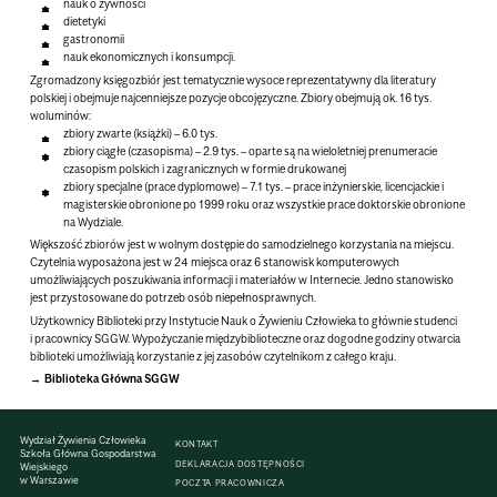
nauk o żywności
dietetyki
gastronomii
nauk ekonomicznych i konsumpcji.
Zgromadzony księgozbiór jest tematycznie wysoce reprezentatywny dla literatury
polskiej i obejmuje najcenniejsze pozycje obcojęzyczne. Zbiory obejmują ok. 16 tys.
woluminów:
zbiory zwarte (książki) – 6.0 tys.
zbiory ciągłe (czasopisma) – 2.9 tys. – oparte są na wieloletniej prenumeracie
czasopism polskich i zagranicznych w formie drukowanej
zbiory specjalne (prace dyplomowe) – 7.1 tys. – prace inżynierskie, licencjackie i
magisterskie obronione po 1999 roku oraz wszystkie prace doktorskie obronione
na Wydziale.
Większość zbiorów jest w wolnym dostępie do samodzielnego korzystania na miejscu.
Czytelnia wyposażona jest w 24 miejsca oraz 6 stanowisk komputerowych
umożliwiających poszukiwania informacji i materiałów w Internecie. Jedno stanowisko
jest przystosowane do potrzeb osób niepełnosprawnych.
Użytkownicy Biblioteki przy Instytucie Nauk o Żywieniu Człowieka to głównie studenci
i pracownicy SGGW. Wypożyczanie międzybiblioteczne oraz dogodne godziny otwarcia
biblioteki umożliwiają korzystanie z jej zasobów czytelnikom z całego kraju.
Biblioteka Główna SGGW
Wydział Żywienia Człowieka
KONTAKT
Szkoła Główna Gospodarstwa
DEKLARACJA DOSTĘPNOŚCI
Wiejskiego
w Warszawie
POCZTA PRACOWNICZA