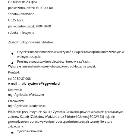
Od 6 lipca do 24 lipca:
poniedziałek-piątek: 10.00-14.00
sobota – nieczynne
Od 27 lipca:
poniedziałek-piątek: 8.00-16.00
sobota – nieczynne
Zasady funkcjonowania biblioteki
Czytelnik może samodzielnie skorzystać z książek i czasopism umieszczonych w
wolnym dostępie.
Prosimy o pozostawianie plecaków i toreb w szafkach.
Wykorzystane materiały należy obowiązkowo odkładać na wózek.
Kontakt:
tel:
22 59 37 008
e-mail:
bib_zywienie@sggw.edu.pl
Kierownik:
mgr Agnieszka Wardaszko
Pracownicy:
mgr Agnieszka Jakubowska
Biblioteka przy Instytucie Nauk o Żywieniu Człowieka powstała na bazie przekazanych
zbiorów Katedr i Zakładów Wydziału oraz Biblioteki Głównej SGGW. Zajmuje się
gromadzeniem, opracowywaniem i udostępnianiem specjalistycznej literatury
z dziedziny:
żywienia człowieka