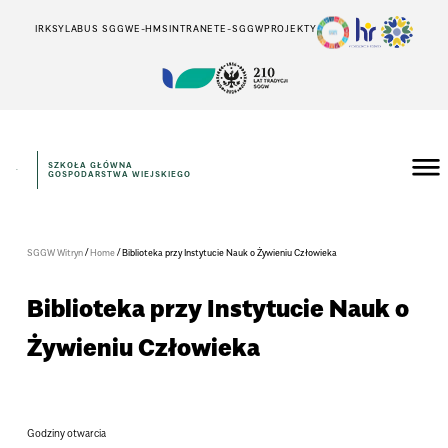
IRK
SYLABUS SGGW
E-HMS
INTRANET
E-SGGW
PROJEKTY
SZKOŁA GŁÓWNA
GOSPODARSTWA WIEJSKIEGO
/
/
SGGW Witryn
Home
Biblioteka przy Instytucie Nauk o Żywieniu Człowieka
Biblioteka przy Instytucie Nauk o
Żywieniu Człowieka
Godziny otwarcia